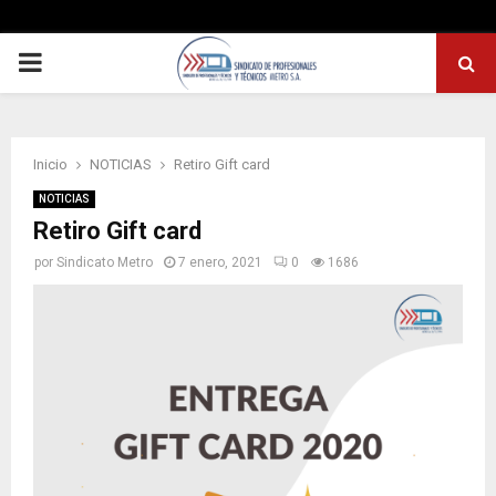
PRIMARY
MENU
Inicio
NOTICIAS
Retiro Gift card
NOTICIAS
Retiro Gift card
por
Sindicato Metro
7 enero, 2021
0
1686