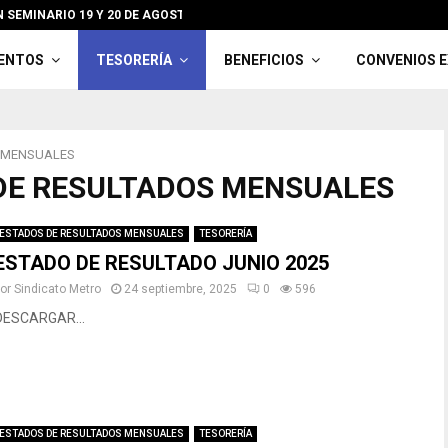
 SEMINARIO 19 Y 20 DE AGOSTO EN OLMUÉ
BON
ENTOS
TESORERÍA
BENEFICIOS
CONVENIOS 
 MENSUALES
 DE RESULTADOS MENSUALES
ESTADOS DE RESULTADOS MENSUALES
TESORERÍA
ESTADO DE RESULTADO JUNIO 2025
por
Sindicato Metro
24 septiembre, 2025
0
596
DESCARGAR...
ESTADOS DE RESULTADOS MENSUALES
TESORERÍA