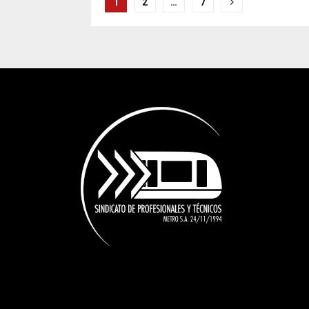
Paginación
1
2
…
7
de
entradas