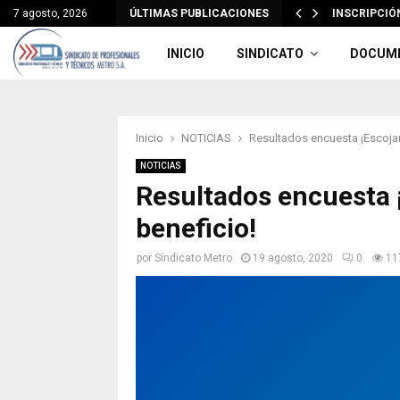
7 agosto, 2026
ÚLTIMAS PUBLICACIONES
INSCRIPCIÓN
INICIO
SINDICATO
DOCUM
Inicio
NOTICIAS
Resultados encuesta ¡Escojam
NOTICIAS
Resultados encuesta 
beneficio!
por
Sindicato Metro
19 agosto, 2020
0
11