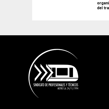
organi
del tr