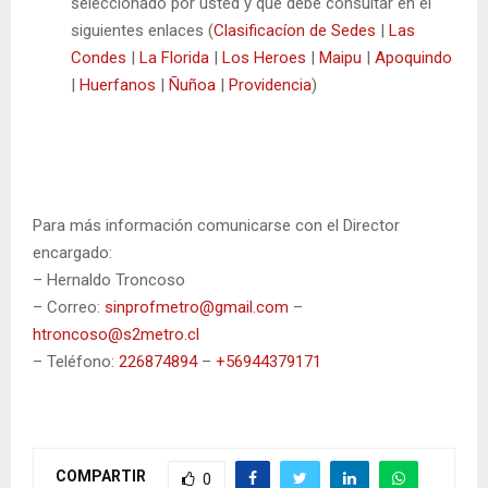
seleccionado por usted y que debe consultar en el
siguientes enlaces (
Clasificacíon de Sedes
|
Las
Condes
|
La Florida
|
Los Heroes
|
Maipu
|
Apoquindo
|
Huerfanos
|
Ñuñoa
|
Providencia
)
Para más información comunicarse con el Director
encargado:
– Hernaldo Troncoso
– Correo:
sinprofmetro@gmail.com
–
htroncoso@s2metro.cl
– Teléfono:
226874894
–
+56944379171
COMPARTIR
0