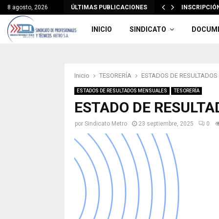
8 agosto, 2026
ÚLTIMAS PUBLICACIONES
INSCRIPCIÓN
INICIO
SINDICATO
DOCUM
Inicio
TESORERÍA
ESTADOS DE RESULTADOS
ESTADOS DE RESULTADOS MENSUALES
TESORERÍA
ESTADO DE RESULTA
por
Sindicato Metro
23 septiembre, 2025
0