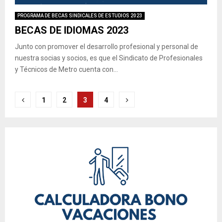
PROGRAMA DE BECAS SINDICALES DE ESTUDIOS 2023
BECAS DE IDIOMAS 2023
Junto con promover el desarrollo profesional y personal de
nuestra socias y socios, es que el Sindicato de Profesionales
y Técnicos de Metro cuenta con...
Paginación
1
2
3
4
de
entradas