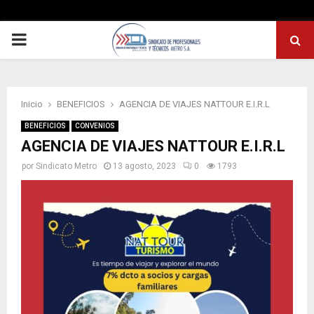
PRIMARY
MENU
Inicio
BENEFICIOS
AGENCIA DE VIAJES NATTOUR E.I.R.L
BENEFICIOS
CONVENIOS
AGENCIA DE VIAJES NATTOUR E.I.R.L
por
Sindicato Metro
13 agosto, 2023
0
1793