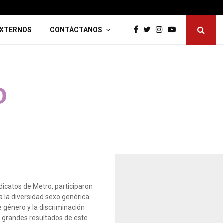
O DE EVALUACIÓN DE DESEMPEÑO 2025
EXTERNOS
CONTÁCTANOS
D
ndicatos de Metro, participaron
 la diversidad sexo genérica.
e género y la discriminación
s grandes resultados de este