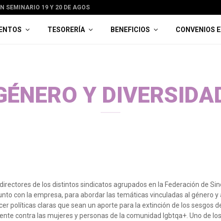
 SEMINARIO 19 Y 20 DE AGOSTO EN OLMUÉ
BON
ENTOS
TESORERÍA
BENEFICIOS
CONVENIOS 
GÉNERO Y DIVERSIDA
 directores de los distintos sindicatos agrupados en la Federación de Si
nto con la empresa, para abordar las temáticas vinculadas al género y a
er políticas claras que sean un aporte para la extinción de los sesgos d
ente contra las mujeres y personas de la comunidad lgbtqa+. Uno de lo