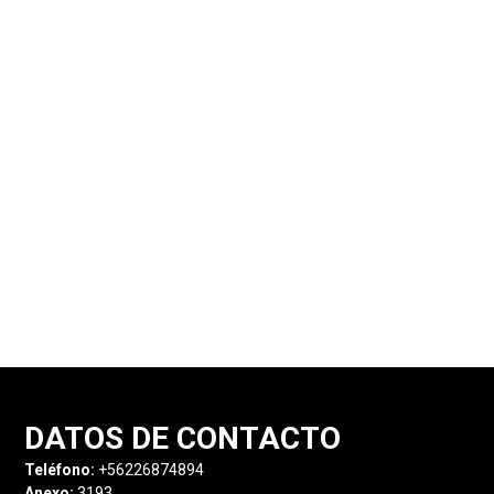
DATOS DE CONTACTO
Teléfono:
+56226874894
Anexo:
3193